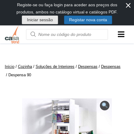
⨯
Passar
Registe-se ou faça login para aceder aos preços dos
diretamente
produtos, ambos no catálogo virtual e catálogos PDF.
para
Iniciar sessão
Registar nova conta
conteúdo
Product
name
or
code
Início
/
Cozinha
/
Soluções de Interiores
/
Despensas
/
Despensas
/ Despensa 90