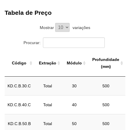
Tabela de Preço
Mostrar
variações
Procurar:
Profundidade
Código
Extração
Módulo
(mm)
Código
Extração
Módulo
Profundidade
KD.C.B.30.C
Total
30
500
(mm)
KD.C.B.40.C
Total
40
500
KD.C.B.50.B
Total
50
500