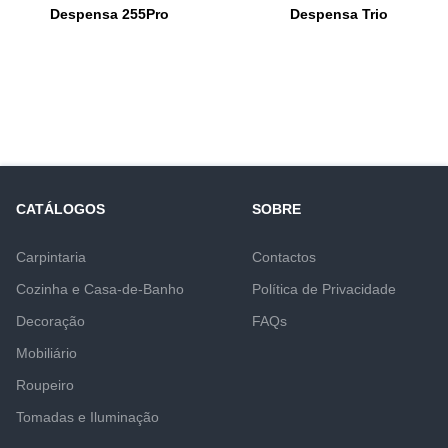
Despensa 255Pro
Despensa Trio
CATÁLOGOS
SOBRE
Carpintaria
Contactos
Cozinha e Casa-de-Banho
Política de Privacidade
Decoração
FAQs
Mobiliário
Roupeiro
Tomadas e Iluminação