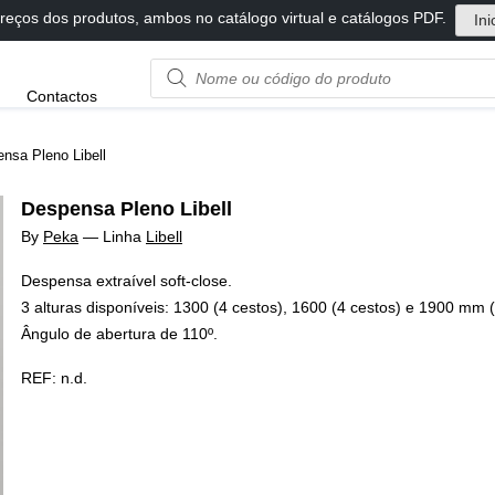
reços dos produtos, ambos no catálogo virtual e catálogos PDF.
Ini
Product
Contactos
name
or
code
nsa Pleno Libell
Despensa Pleno Libell
By
Peka
—
Linha
Libell
Despensa extraível soft-close.
3 alturas disponíveis: 1300 (4 cestos), 1600 (4 cestos) e 1900 mm (
Ângulo de abertura de 110º.
REF:
n.d.