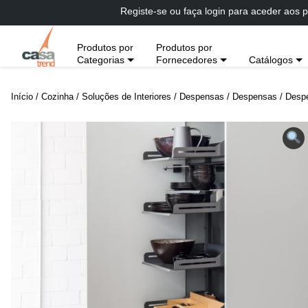
Passar
Registe-se ou faça login para aceder aos p
diretamente
para
Produtos por
Produtos por
conteúdo
Categorias
Fornecedores
Catálogos
Início
/
Cozinha
/
Soluções de Interiores
/
Despensas
/
Despensas
/ Despe