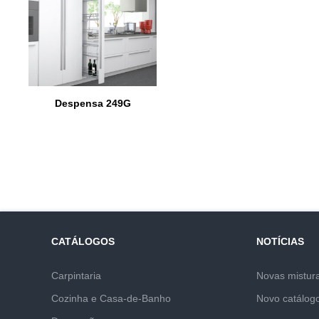
Despensa 249G
CATÁLOGOS
NOTÍCIAS
Carpintaria
Novas mistur
Cozinha e Casa-de-Banho
Novo catálog