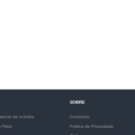
SOBRE
adoras de cozinha
Contactos
o Peka
Política de Privacidade