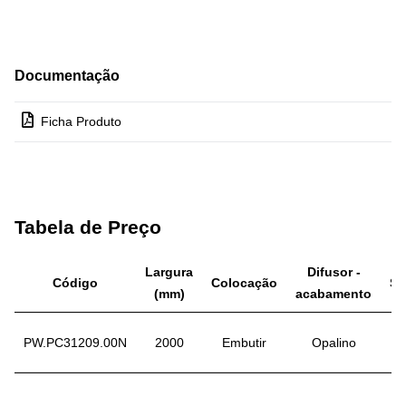
Documentação
Ficha Produto
Tabela de Preço
Largura
Difusor -
Código
Colocação
St
(mm)
acabamento
PW.PC31209.00N
2000
Embutir
Opalino
St