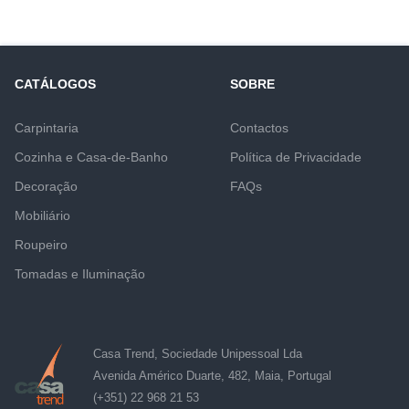
CATÁLOGOS
SOBRE
Carpintaria
Contactos
Cozinha e Casa-de-Banho
Política de Privacidade
Decoração
FAQs
Mobiliário
Roupeiro
Tomadas e Iluminação
Casa Trend, Sociedade Unipessoal Lda
Avenida Américo Duarte, 482, Maia, Portugal
(+351) 22 968 21 53