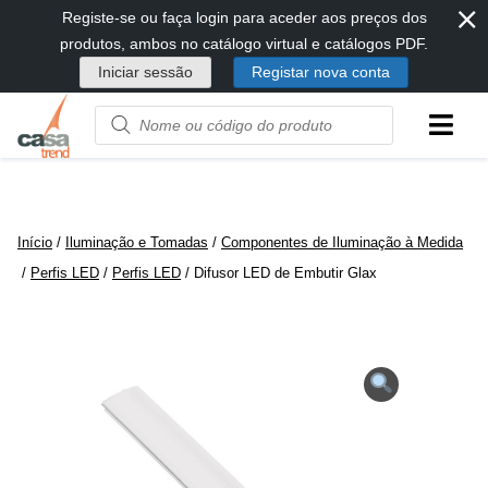
⨯
Passar
Registe-se ou faça login para aceder aos preços dos
diretamente
produtos, ambos no catálogo virtual e catálogos PDF.
para
Iniciar sessão
Registar nova conta
conteúdo
Product
name
or
code
Início
/
Iluminação e Tomadas
/
Componentes de Iluminação à Medida
/
Perfis LED
/
Perfis LED
/ Difusor LED de Embutir Glax