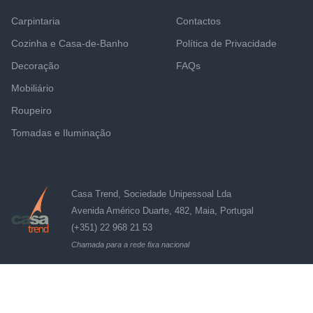
Carpintaria
Contactos
Cozinha e Casa-de-Banho
Política de Privacidade
Decoração
FAQs
Mobiliário
Roupeiro
Tomadas e Iluminação
Casa Trend, Sociedade Unipessoal Lda
Avenida Américo Duarte, 482, Maia, Portugal
(+351) 22 968 21 53
Chamada para a rede fixa nacional