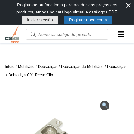
⨯
Passar
Registe-se ou faça login para aceder aos preços dos
diretamente
produtos, ambos no catálogo virtual e catálogos PDF.
para
Iniciar sessão
Registar nova conta
conteúdo
Product
name
or
code
Início
/
Mobiliário
/
Dobradiças
/
Dobradiças de Mobiliário
/
Dobradiças
/ Dobradiça C91 Recta Clip