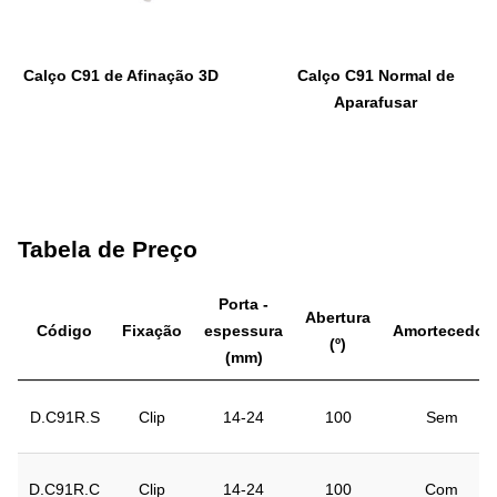
Calço C91 de Afinação 3D
Calço C91 Normal de
Aparafusar
Tabela de Preço
Porta -
Abertura
Código
Fixação
espessura
Amortecedor
(º)
(mm)
D.C91R.S
Clip
14-24
100
Sem
D.C91R.C
Clip
14-24
100
Com