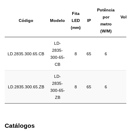
Potência
Fita
por
Volt
Código
Modelo
LED
IP
metro
(V
(mm)
(W/M)
LD-
2835-
LD.2835.300.65.CB
8
65
6
1
300-65-
CB
LD-
2835-
LD.2835.300.65.ZB
8
65
6
1
300-65-
ZB
Catálogos