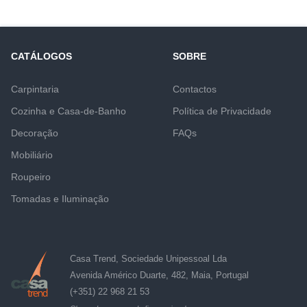
CATÁLOGOS
SOBRE
Carpintaria
Contactos
Cozinha e Casa-de-Banho
Política de Privacidade
Decoração
FAQs
Mobiliário
Roupeiro
Tomadas e Iluminação
Casa Trend, Sociedade Unipessoal Lda
Avenida Américo Duarte, 482, Maia, Portugal
(+351) 22 968 21 53