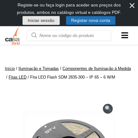
⨯
Passar
Registe-se ou faça login para aceder aos preços dos
diretamente
produtos, ambos no catálogo virtual e catálogos PDF.
para
Iniciar sessão
Registar nova conta
conteúdo
Product
name
or
code
Início
/
Iluminação e Tomadas
/
Componentes de Iluminação à Medida
/
Fitas LED
/ Fita LED Flash SDM 2835-300 – IP 65 – 6 W/M