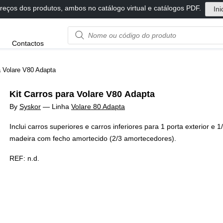
reços dos produtos, ambos no catálogo virtual e catálogos PDF.
Ini
Product
Contactos
name
or
code
a Volare V80 Adapta
Kit Carros para Volare V80 Adapta
By
Syskor
—
Linha
Volare 80 Adapta
Inclui carros superiores e carros inferiores para 1 porta exterior e 1/
madeira com fecho amortecido (2/3 amortecedores).
REF:
n.d.