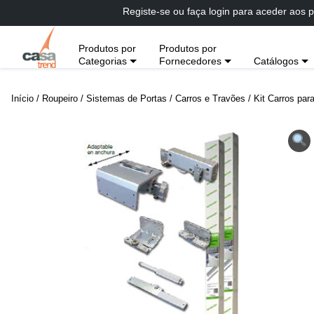
Passar
Registe-se ou faça login para aceder aos p
diretamente
para
Produtos por
Produtos por
conteúdo
Categorias
Fornecedores
Catálogos
Início
/
Roupeiro
/
Sistemas de Portas
/
Carros e Travões
/ Kit Carros par