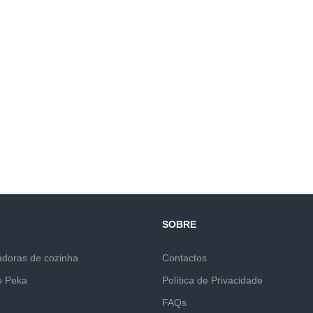
SOBRE
adoras de cozinha
Contactos
o Peka
Política de Privacidade
FAQs