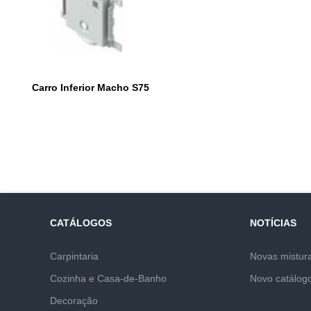
Carro Inferior Macho S75
CATÁLOGOS
NOTÍCIAS
Carpintaria
Novas mistur
Cozinha e Casa-de-Banho
Novo catálog
Decoração