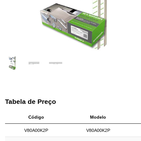
Tabela de Preço
Código
Modelo
V80A00K2P
V80A00K2P