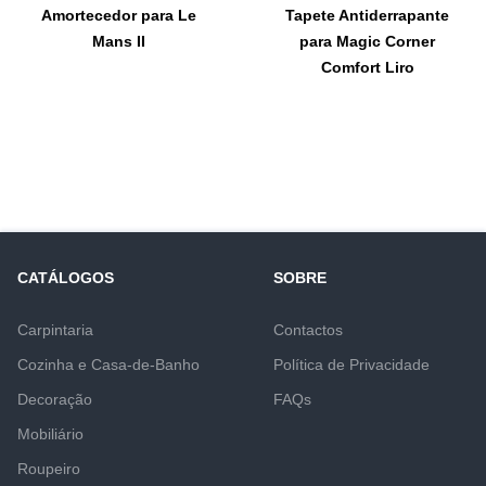
Amortecedor para Le
Tapete Antiderrapante
Mans II
para Magic Corner
Comfort Liro
CATÁLOGOS
SOBRE
Carpintaria
Contactos
Cozinha e Casa-de-Banho
Política de Privacidade
Decoração
FAQs
Mobiliário
Roupeiro