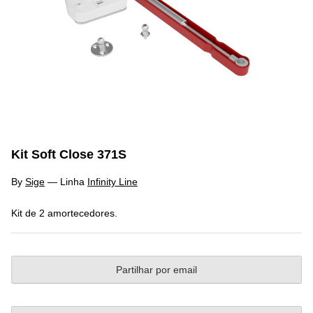
Kit Soft Close 371S
By
Sige
—
Linha
Infinity Line
Kit de 2 amortecedores.
Partilhar por email