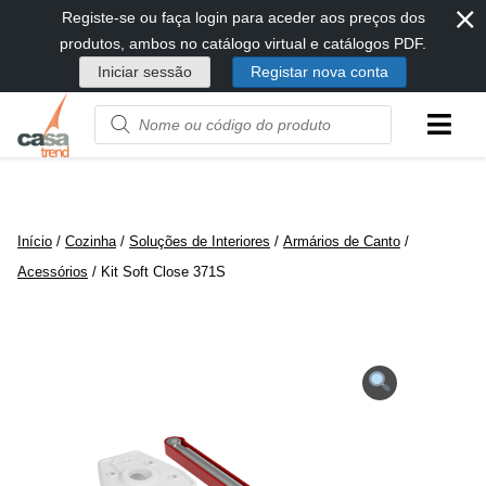
⨯
Passar
Registe-se ou faça login para aceder aos preços dos
diretamente
produtos, ambos no catálogo virtual e catálogos PDF.
para
Iniciar sessão
Registar nova conta
conteúdo
Product
name
or
code
Início
/
Cozinha
/
Soluções de Interiores
/
Armários de Canto
/
Acessórios
/ Kit Soft Close 371S