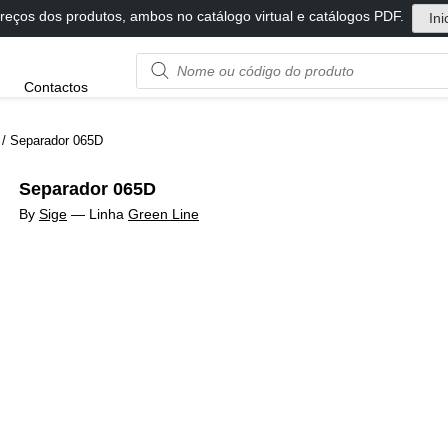
reços dos produtos, ambos no catálogo virtual e catálogos PDF.
Ini
Product
Contactos
name
or
code
/ Separador 065D
Separador 065D
By
Sige
—
Linha
Green Line