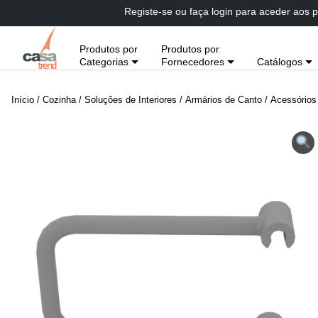
Passar
Registe-se ou faça login para aceder aos p
diretamente
para
Produtos por
Produtos por
conteúdo
Categorias
Fornecedores
Catálogos
Início
/
Cozinha
/
Soluções de Interiores
/
Armários de Canto
/
Acessórios