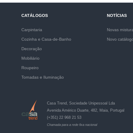
CATÁLOGOS
NOTÍCIAS
Carpintaria
Novas mistur
Cozinha e Casa-de-Banho
Novo catálog
Decoração
Mobiliário
Roupeiro
Tomadas e Iluminação
Casa Trend, Sociedade Unipessoal Lda
Avenida Américo Duarte, 482, Maia, Portugal
(+351) 22 968 21 53
Chamada para a rede fixa nacional