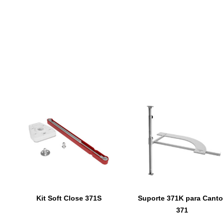
Kit Soft Close 371S
Suporte 371K para Cant
371