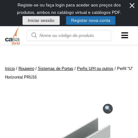
⨯
Passar
Registe-se ou faça login para aceder aos preços dos
diretamente
produtos, ambos no catálogo virtual e catálogos PDF.
para
Iniciar sessão
Registar nova conta
conteúdo
Product
name
or
code
Início
/
Roupeiro
/
Sistemas de Portas
/
Perfis U/H ou outros
/ Perfil “U”
Horizontal PRU16