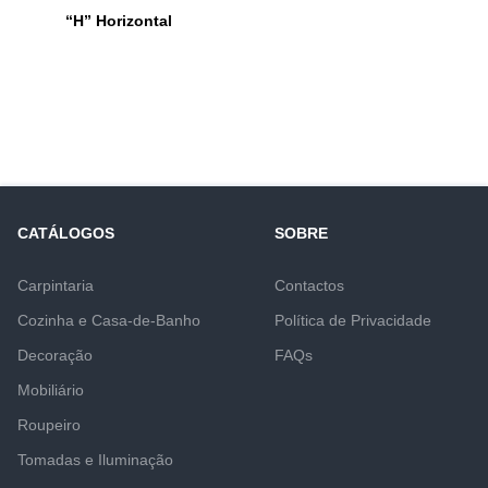
“H” Horizontal
CATÁLOGOS
SOBRE
Carpintaria
Contactos
Cozinha e Casa-de-Banho
Política de Privacidade
Decoração
FAQs
Mobiliário
Roupeiro
Tomadas e Iluminação