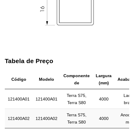
Tabela de Preço
Componente
Largura
Código
Modelo
Acabam
de
(mm)
Terra S75,
Laca
121400A01
121400A01
4000
Terra S80
bran
Terra S75,
Anodiz
121400A02
121400A02
4000
Terra S80
mat