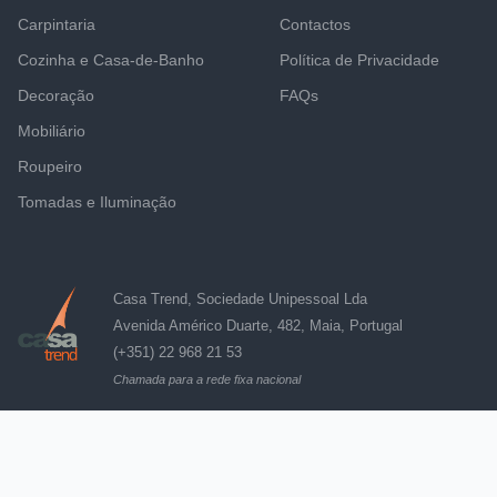
Carpintaria
Contactos
Cozinha e Casa-de-Banho
Política de Privacidade
Decoração
FAQs
Mobiliário
Roupeiro
Tomadas e Iluminação
Casa Trend, Sociedade Unipessoal Lda
Avenida Américo Duarte, 482, Maia, Portugal
(+351) 22 968 21 53
Chamada para a rede fixa nacional