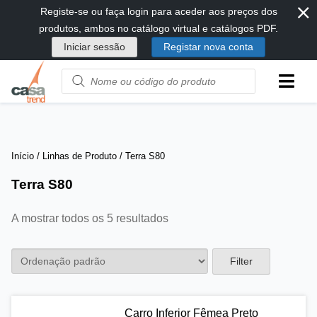
⨯
Passar
Registe-se ou faça login para aceder aos preços dos
diretamente
produtos, ambos no catálogo virtual e catálogos PDF.
para
Iniciar sessão
Registar nova conta
conteúdo
Product
name
or
code
Início
/ Linhas de Produto / Terra S80
Terra S80
A mostrar todos os 5 resultados
Filter
Carro Inferior Fêmea Preto