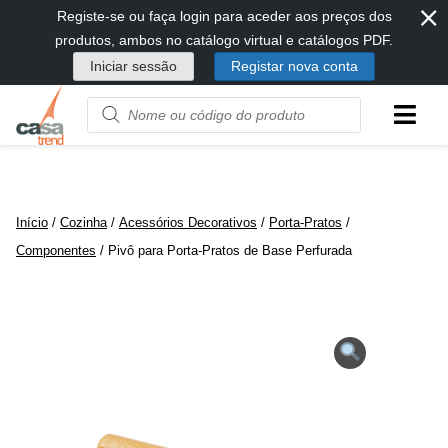
⨯
Passar
Registe-se ou faça login para aceder aos preços dos
diretamente
produtos, ambos no catálogo virtual e catálogos PDF.
para
Iniciar sessão
Registar nova conta
conteúdo
Product
name
or
code
Início
/
Cozinha
/
Acessórios Decorativos
/
Porta-Pratos
/
Componentes
/ Pivô para Porta-Pratos de Base Perfurada