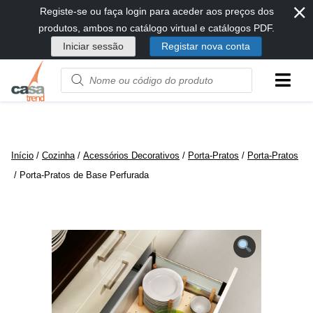
⨯
Passar
Registe-se ou faça login para aceder aos preços dos
diretamente
produtos, ambos no catálogo virtual e catálogos PDF.
para
Iniciar sessão
Registar nova conta
conteúdo
Product
name
or
code
Início
/
Cozinha
/
Acessórios Decorativos
/
Porta-Pratos
/
Porta-Pratos
/ Porta-Pratos de Base Perfurada