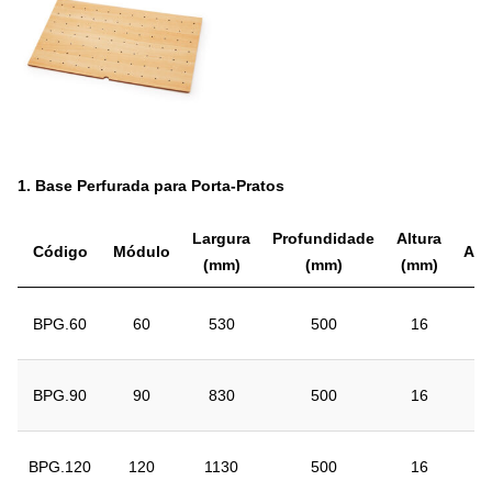
1.
Base Perfurada para Porta-Pratos
Largura
Profundidade
Altura
Código
Módulo
Aca
(mm)
(mm)
(mm)
BPG.60
60
530
500
16
BPG.90
90
830
500
16
BPG.120
120
1130
500
16