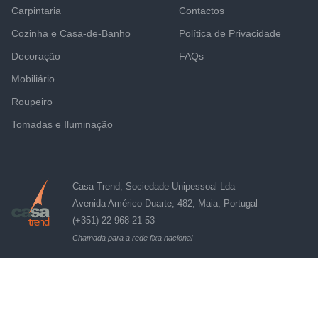
Carpintaria
Contactos
Cozinha e Casa-de-Banho
Política de Privacidade
Decoração
FAQs
Mobiliário
Roupeiro
Tomadas e Iluminação
Casa Trend, Sociedade Unipessoal Lda
Avenida Américo Duarte, 482, Maia, Portugal
(+351) 22 968 21 53
Chamada para a rede fixa nacional