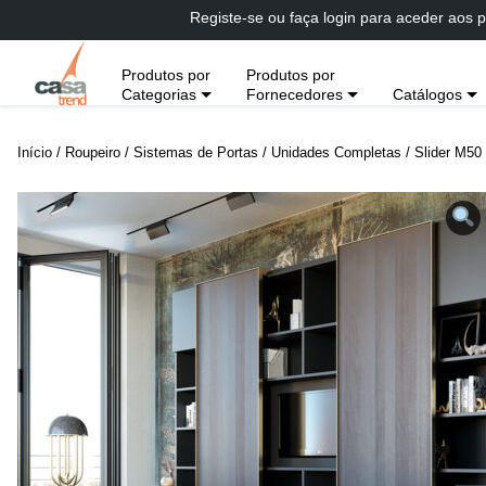
Passar
Registe-se ou faça login para aceder aos p
diretamente
para
Produtos por
Produtos por
conteúdo
Categorias
Fornecedores
Catálogos
Início
/
Roupeiro
/
Sistemas de Portas
/
Unidades Completas
/ Slider M50