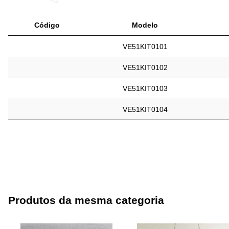
Código
Modelo
VE51KIT0101
VE51KIT0102
VE51KIT0103
VE51KIT0104
Produtos da mesma categoria