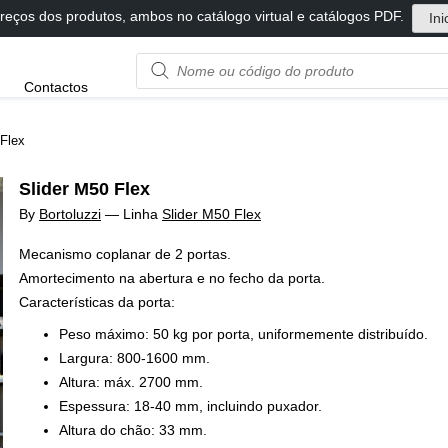
reços dos produtos, ambos no catálogo virtual e catálogos PDF.
Ini
Product
Contactos
name
or
code
 Flex
Slider M50 Flex
By
Bortoluzzi
—
Linha
Slider M50 Flex
Mecanismo coplanar de 2 portas.
Amortecimento na abertura e no fecho da porta.
Características da porta:
Peso máximo: 50 kg por porta, uniformemente distribuído.
Largura: 800-1600 mm.
Altura: máx. 2700 mm.
Espessura: 18-40 mm, incluindo puxador.
Altura do chão: 33 mm.