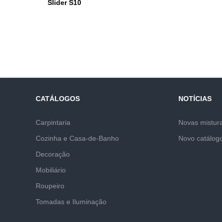
Slider S10
CATÁLOGOS
NOTÍCIAS
Carpintaria
Novas mistur
Cozinha e Casa-de-Banho
Novo catálog
Decoração
Mobiliário
Roupeiro
Tomadas e Iluminação