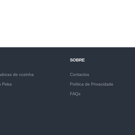
SOBRE
adoras de cozinha
Contactos
o Peka
Política de Privacidade
FAQs