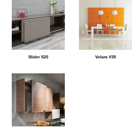
Slider S20
Volare V35