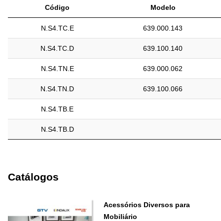
Código
Modelo
N.S4.TC.E
639.000.143
N.S4.TC.D
639.100.140
N.S4.TN.E
639.000.062
N.S4.TN.D
639.100.066
N.S4.TB.E
N.S4.TB.D
Catálogos
Acessórios Diversos para
Mobiliário