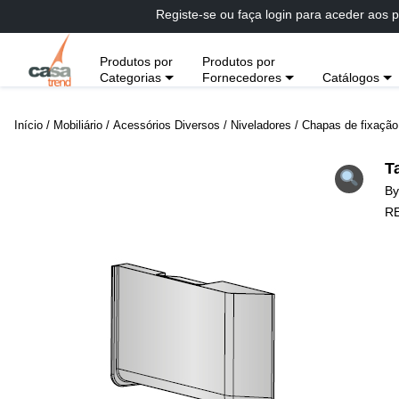
Passar
Registe-se ou faça login para aceder aos p
diretamente
para
Produtos por
Produtos por
conteúdo
Categorias
Fornecedores
Catálogos
Início
/
Mobiliário
/
Acessórios Diversos
/
Niveladores
/
Chapas de fixação
T
B
R