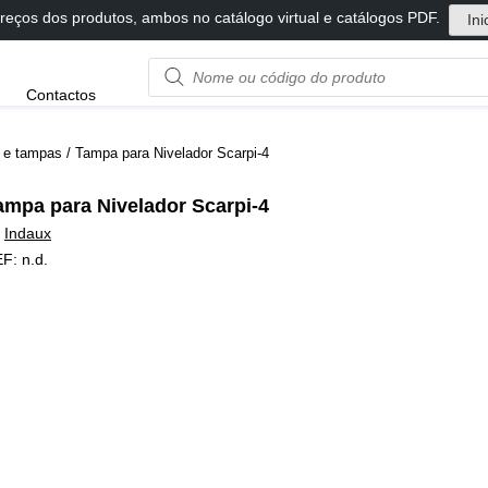
reços dos produtos, ambos no catálogo virtual e catálogos PDF.
Ini
Product
Contactos
name
or
code
 e tampas
/ Tampa para Nivelador Scarpi-4
ampa para Nivelador Scarpi-4
y
Indaux
EF:
n.d.