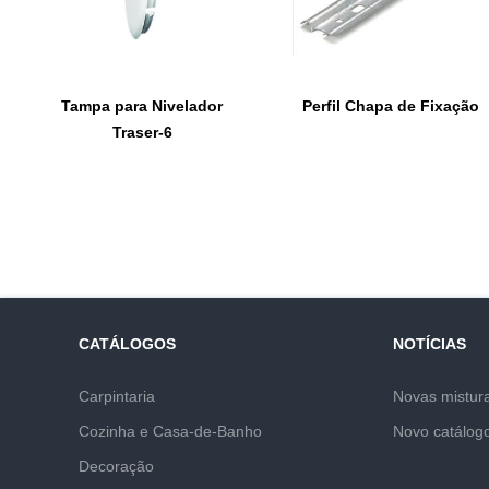
Tampa para Nivelador
Perfil Chapa de Fixação
Traser-6
CATÁLOGOS
NOTÍCIAS
Carpintaria
Novas mistur
Cozinha e Casa-de-Banho
Novo catálog
Decoração