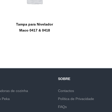
Tampa para Nivelador
Maco 0417 & 0418
SOBRE
adoras de cozinha
Contactos
o Peka
Política de Privacidade
FAQs