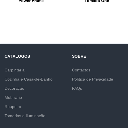
Power Frame
Tomada One
CATÁLOGOS
SOBRE
Carpintaria
Contactos
Cozinha e Casa-de-Banho
Política de Privacidade
Decoração
FAQs
Mobiliário
Roupeiro
Tomadas e Iluminação