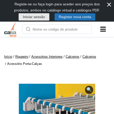
⨯
Passar
Registe-se ou faça login para aceder aos preços dos
diretamente
produtos, ambos no catálogo virtual e catálogos PDF.
para
Iniciar sessão
Registar nova conta
conteúdo
Product
name
or
code
Início
/
Roupeiro
/
Acessórios Interiores
/
Calceiros
/
Calceiros
/ Acessório Porta-Calças