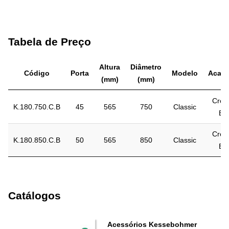
Tabela de Preço
Altura
Diâmetro
Código
Porta
Modelo
Acab
(mm)
(mm)
Crom
K.180.750.C.B
45
565
750
Classic
Br
Crom
K.180.850.C.B
50
565
850
Classic
Br
Catálogos
Acessórios Kessebohmer