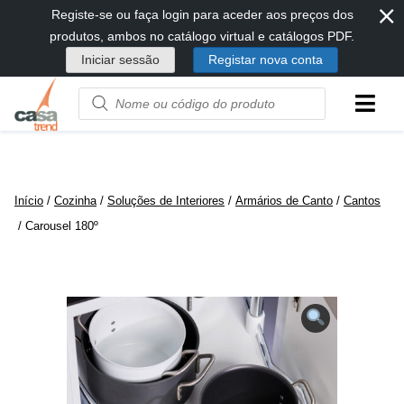
⨯
Passar
Registe-se ou faça login para aceder aos preços dos
diretamente
produtos, ambos no catálogo virtual e catálogos PDF.
para
Iniciar sessão
Registar nova conta
conteúdo
Product
name
or
code
Início
/
Cozinha
/
Soluções de Interiores
/
Armários de Canto
/
Cantos
/ Carousel 180º