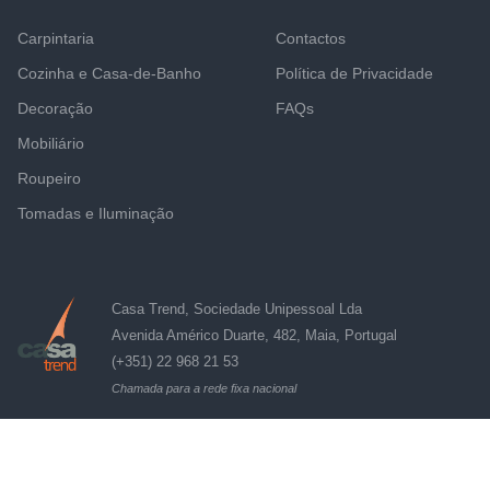
Carpintaria
Contactos
Cozinha e Casa-de-Banho
Política de Privacidade
Decoração
FAQs
Mobiliário
Roupeiro
Tomadas e Iluminação
Casa Trend, Sociedade Unipessoal Lda
Avenida Américo Duarte, 482, Maia, Portugal
(+351) 22 968 21 53
Chamada para a rede fixa nacional