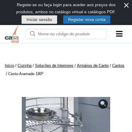
⨯
Passar
Registe-se ou faça login para aceder aos preços dos
diretamente
produtos, ambos no catálogo virtual e catálogos PDF.
para
Iniciar sessão
Registar nova conta
conteúdo
Product
name
or
code
Início
/
Cozinha
/
Soluções de Interiores
/
Armários de Canto
/
Cantos
/ Cesto Aramado 180º