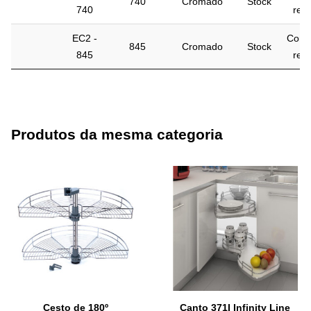
740
Cromado
Stock
740
rest
EC2 -
Cont
845
Cromado
Stock
845
rest
Produtos da mesma categoria
Cesto de 180º
Canto 371I Infinity Line