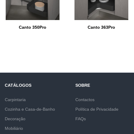
Canto 350Pro
Canto 363Pro
CATÁLOGOS
SOBRE
Carpintaria
Contactos
Cozinha e Casa-de-Banho
Política de Privacidade
Decoração
FAQs
Mobiliário