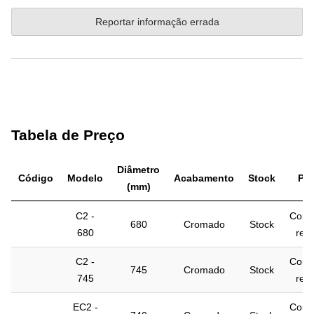
Reportar informação errada
Tabela de Preço
Diâmetro
Código
Modelo
Acabamento
Stock
Pre
(mm)
C2 -
Cont
680
Cromado
Stock
680
rest
C2 -
Cont
745
Cromado
Stock
745
rest
EC2 -
Cont