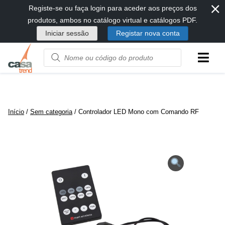
⨯
Passar
Registe-se ou faça login para aceder aos preços dos
diretamente
produtos, ambos no catálogo virtual e catálogos PDF.
para
Iniciar sessão
Registar nova conta
conteúdo
Product
name
or
code
Início
/
Sem categoria
/ Controlador LED Mono com Comando RF