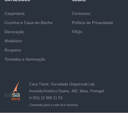
Carpintaria
Contactos
Cozinha e Casa-de-Banho
Política de Privacidade
Decoração
FAQs
Mobiliário
Roupeiro
Tomadas e Iluminação
Casa Trend, Sociedade Unipessoal Lda
Avenida Américo Duarte, 482, Maia, Portugal
(+351) 22 968 21 53
Chamada para a rede fixa nacional