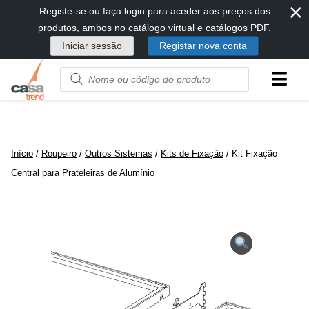
⨯
Passar
Registe-se ou faça login para aceder aos preços dos
diretamente
produtos, ambos no catálogo virtual e catálogos PDF.
para
Iniciar sessão
Registar nova conta
conteúdo
Product
name
or
code
Início
/
Roupeiro
/
Outros Sistemas
/
Kits de Fixação
/ Kit Fixação
Central para Prateleiras de Alumínio