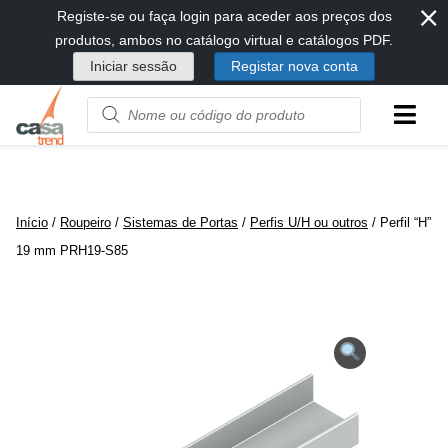
⨯
Passar
Registe-se ou faça login para aceder aos preços dos
diretamente
produtos, ambos no catálogo virtual e catálogos PDF.
para
Iniciar sessão
Registar nova conta
conteúdo
Product
name
or
code
Início
/
Roupeiro
/
Sistemas de Portas
/
Perfis U/H ou outros
/ Perfil “H”
19 mm PRH19-S85