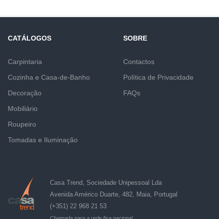
CATÁLOGOS
SOBRE
Carpintaria
Contactos
Cozinha e Casa-de-Banho
Política de Privacidade
Decoração
FAQs
Mobiliário
Roupeiro
Tomadas e Iluminação
Casa Trend, Sociedade Unipessoal Lda
Avenida Américo Duarte, 482, Maia, Portugal
(+351) 22 968 21 53
Chamada para a rede fixa nacional