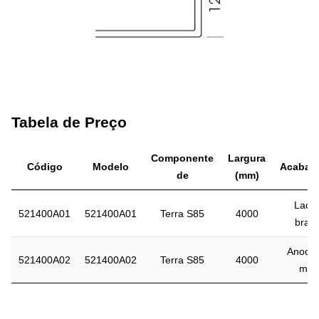
Tabela de Preço
Componente
Largura
Código
Modelo
Acabam
de
(mm)
Laca
521400A01
521400A01
Terra S85
4000
bran
Anodiz
521400A02
521400A02
Terra S85
4000
mat