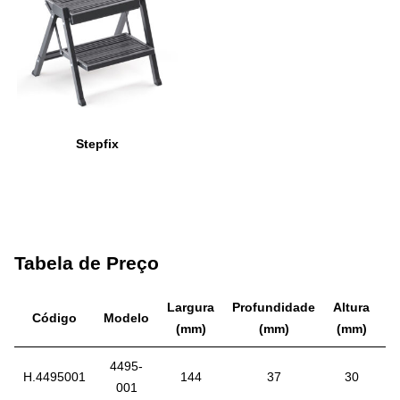
Stepfix
Tabela de Preço
Largura
Profundidade
Altura
Código
Modelo
A
(mm)
(mm)
(mm)
4495-
H.4495001
144
37
30
C
001