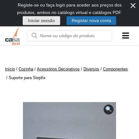
⨯
Passar
Registe-se ou faça login para aceder aos preços dos
diretamente
produtos, ambos no catálogo virtual e catálogos PDF.
para
Iniciar sessão
Registar nova conta
conteúdo
Product
name
or
code
Início
/
Cozinha
/
Acessórios Decorativos
/
Diversos
/
Componentes
/ Suporte para Stepfix