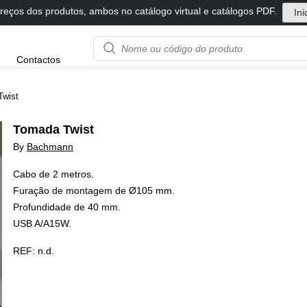
reços dos produtos, ambos no catálogo virtual e catálogos PDF.
Ini
Product
Contactos
name
or
code
Twist
Tomada Twist
By
Bachmann
Cabo de 2 metros.
Furação de montagem de Ø105 mm.
Profundidade de 40 mm.
USB A/A15W.
REF:
n.d.