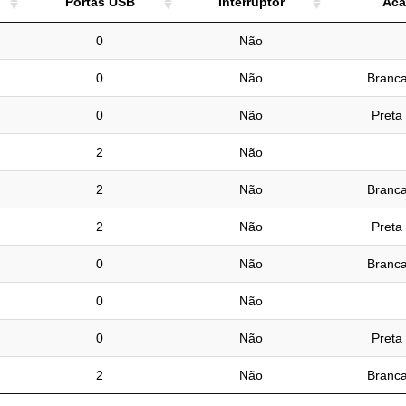
Portas USB
Interruptor
Aca
Portas USB
Interruptor
Aca
0
Não
0
Não
Branca
0
Não
Preta
2
Não
2
Não
Branca
2
Não
Preta
0
Não
Branca
0
Não
0
Não
Preta
2
Não
Branca