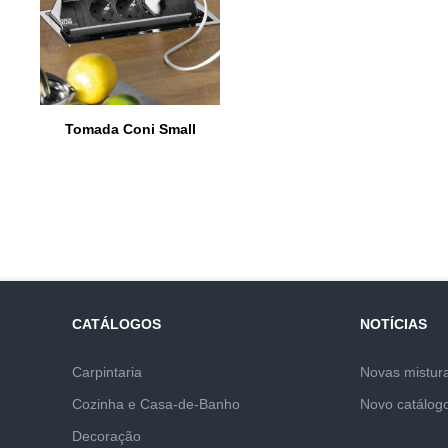
Tomada Coni Small
CATÁLOGOS
NOTÍCIAS
Carpintaria
Novas mistur
Cozinha e Casa-de-Banho
Novo catálog
Decoração