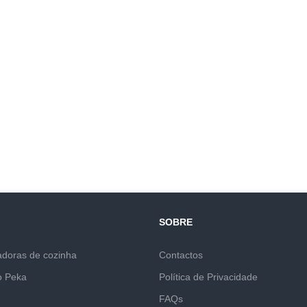
SOBRE
adoras de cozinha
Contactos
o Peka
Política de Privacidade
FAQs