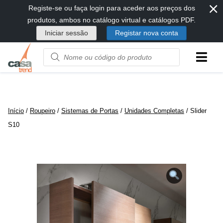
⨯
Passar
Registe-se ou faça login para aceder aos preços dos
diretamente
produtos, ambos no catálogo virtual e catálogos PDF.
para
Iniciar sessão
Registar nova conta
conteúdo
Product
name
or
code
Início
/
Roupeiro
/
Sistemas de Portas
/
Unidades Completas
/ Slider
S10