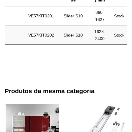
860-
VE57KIT0201
Slider S10
Stock
1627
1628-
VE57KIT0202
Slider S10
Stock
2400
Produtos da mesma categoria