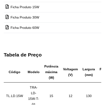
Ficha Produto 15W
Ficha Produto 30W
Ficha Produto 60W
Tabela de Preço
Potência
Voltagem
Largura
Pr
Código
Modelo
máxima
(V)
(mm)
(W)
TRA-
LD-
TL.LD.15W
15
12
130
15W-T-
01