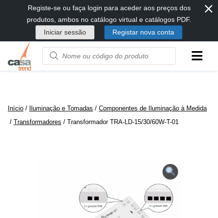
⨯
Passar
Registe-se ou faça login para aceder aos preços dos
diretamente
produtos, ambos no catálogo virtual e catálogos PDF.
para
Iniciar sessão
Registar nova conta
conteúdo
Product
name
or
code
Início
/
Iluminação e Tomadas
/
Componentes de Iluminação à Medida
/
Transformadores
/ Transformador TRA-LD-15/30/60W-T-01